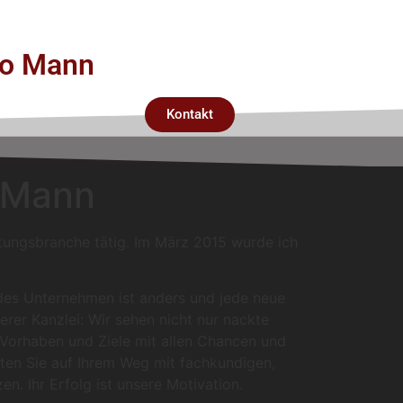
rco Mann
Kontakt
o Mann
atungsbranche tätig. Im März 2015 wurde ich
edes Unternehmen ist anders und jede neue
erer Kanzlei: Wir sehen nicht nur nackte
, Vorhaben und Ziele mit allen Chancen und
ten Sie auf Ihrem Weg mit fachkundigen,
n. Ihr Erfolg ist unsere Motivation.