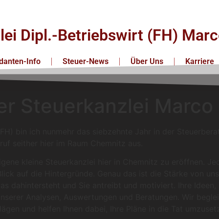
lei Dipl.-Betriebswirt (FH) Ma
anten-Info
Steuer-News
Über Uns
Karriere
er Steuerkanzlei Marc
(FH) bin ich nunmehr das siebzehnte Jahr in der Steuerber
ruf seither hier im Raum Chemnitz aus.
gene kleine Steuerkanzlei hier in Chemnitz zu eröffnen. J
lick auf die Hintergründe. Genau das ist die Stärke von uns
s dahintersteht und Sie antreibt und motiviert. Ihre Ideen
unserer Analysen, Auswertungen und Beratungen. Wir beglei
en und helfen Ihnen dabei, Ihre Pläne in die Tat umzusetze