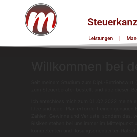
Steuerkanz
Leistungen
Mand
Willkommen bei d
Seit meinem Studium zum Dipl.-Betriebswirt 
zum Steuerberater bestellt und übe diesen Be
Ich entschloss mich zum 01 .02.2022 meine ei
Idee und jeder Plan erfordert einen genauen B
Zahlen, Gewinne und Verluste, sondern das, wa
Risiken stehen bei uns immer im Mittelpunkt 
kompetenten und lösungsorientierten Ratschläg