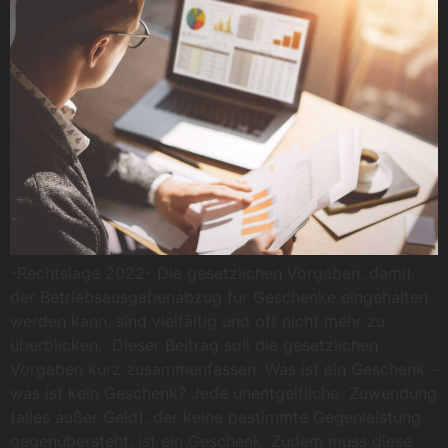
-Rechtslage 2022- Die gesetzlichen Vorgaben, damit
der Betriebsausgabenabzug für Geschenke eingehalten
werden kann, sind vielfältig und oft nicht mehr zu
überblicken. Dieser Beitrag soll die gesetzlichen
Vorgaben kurz zusammenfassen. Was ist ein Geschenk –
was ist kein Geschenk? Jede unentgeltliche Zuwendung
(alles außer Geld), der keine bestimmte Gegenleistung
gegenübersteht, ist ein Geschenk. Zudem muss diese