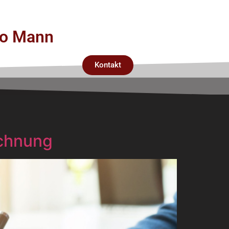
rco Mann
Kontakt
echnung