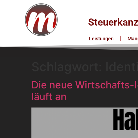
Steuerkanz
Leistungen
Mand
Schlagwort:
Ident
Die neue Wirtschafts-
läuft an