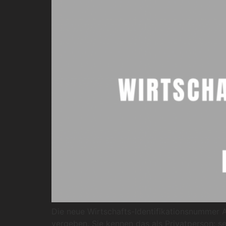
Die neue Wirtschafts-Identifikationsnummer
vergeben. Sie kennen das als Privatperson: s