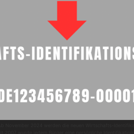
 Ab November 2024 werden die neuen Wirtschafts-Identifik
eit 2007 wurde jedem Bürger eine persönliche Identifikati