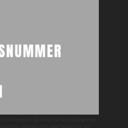
ationsnummern (W-IDNr) für Ihr Unternehmen
onsnummer und seit dem wird jedem mit der