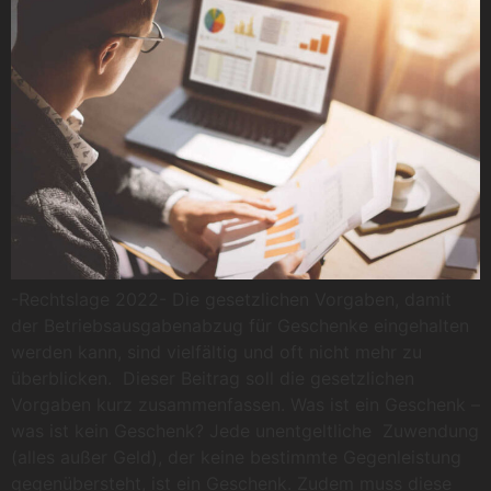
-Rechtslage 2022- Die gesetzlichen Vorgaben, damit
der Betriebsausgabenabzug für Geschenke eingehalten
werden kann, sind vielfältig und oft nicht mehr zu
überblicken. Dieser Beitrag soll die gesetzlichen
Vorgaben kurz zusammenfassen. Was ist ein Geschenk –
was ist kein Geschenk? Jede unentgeltliche Zuwendung
(alles außer Geld), der keine bestimmte Gegenleistung
gegenübersteht, ist ein Geschenk. Zudem muss diese