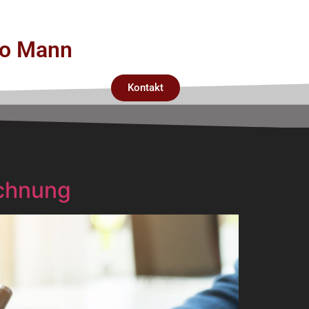
rco Mann
Kontakt
echnung