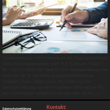
Vorsteuerabzug – Anforderung an die Eingangsrechnung
Das Umsatzsteuergesetz stellt in § 15 Absatz 1 Satz 1
Nr. 1 Satz 2 UStG klar, dass für den Vorsteuerabzug eine
nach den §§ 14, 14a UStG ausgestellte Rechnung
vorliegen muss. Zudem muss die Lieferung oder
sonstige Leistung von einem anderen Unternehmer für
den Unternehmer ausgeführt worden sein. Nicht […]
Kontakt:
Datenschutzerklärung