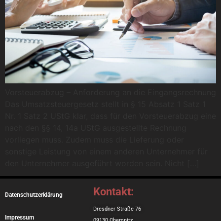
Vorsteuerabzug – Anforderung an die Eingangsrechnung
Das Umsatzsteuergesetz stellt in § 15 Absatz 1 Satz 1
Nr. 1 Satz 2 UStG klar, dass für den Vorsteuerabzug eine
nach den §§ 14, 14a UStG ausgestellte Rechnung
vorliegen muss. Zudem muss die Lieferung oder
sonstige Leistung von einem anderen Unternehmer für
den Unternehmer ausgeführt worden sein. Nicht […]
Kontakt:
Datenschutzerklärung
Dresdner Straße 76
Impressum
09130 Chemnitz