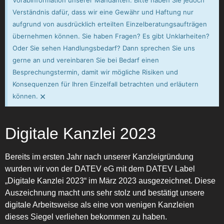
Vorabinformation unserer Mandanten. Bitte haben Sie jedoch
Verständnis dafür, dass wir eine Gewähr und Haftung nur
aufgrund von ausdrücklich erteilten Einzelberatungsaufträgen
übernehmen können. Sie haben Fragen? Es gibt Unklarheiten?
Oder Sie sehen Handlungsbedarf? Dann sprechen Sie uns
gerne an und vereinbaren Sie bei Bedarf einen
Besprechungstermin, damit wir mögliche Risiken und
Konsequenzen für Ihren Einzelfall betrachten und erläutern
×
können.
Digitale Kanzlei 2023
Bereits im ersten Jahr nach unserer Kanzleigründung
wurden wir von der DATEV eG mit dem DATEV Label
„Digitale Kanzlei 2023“ im März 2023 ausgezeichnet. Diese
Auszeichnung macht uns sehr stolz und bestätigt unsere
digitale Arbeitsweise als eine von wenigen Kanzleien
dieses Siegel verliehen bekommen zu haben.