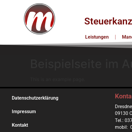
Steuerkanz
Leistungen
Mand
Beispielseite im 
This is an example page.
Konta
Datenschutzerklärung
Dresdne
Impressum
09130 C
Tel.: 0
Kontakt
mobil: 