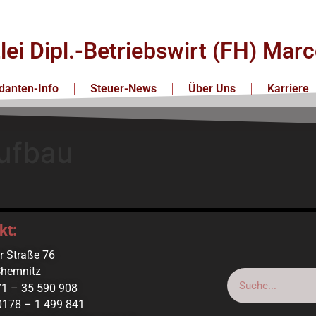
lei Dipl.-Betriebswirt (FH) Ma
anten-Info
Steuer-News
Über Uns
Karriere
Aufbau
kt:
r Straße 76
hemnitz
371 – 35 590 908
0178 – 1 499 841