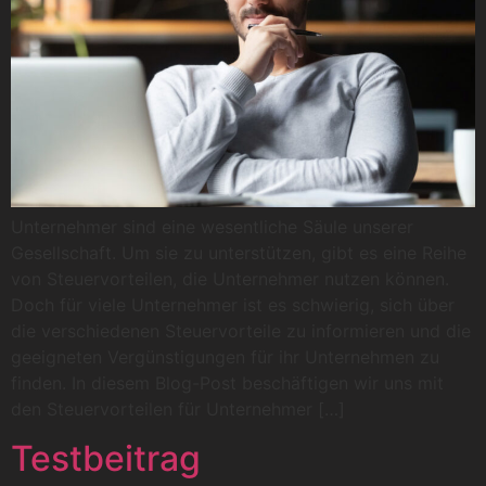
Unternehmer sind eine wesentliche Säule unserer
Gesellschaft. Um sie zu unterstützen, gibt es eine Reihe
von Steuervorteilen, die Unternehmer nutzen können.
Doch für viele Unternehmer ist es schwierig, sich über
die verschiedenen Steuervorteile zu informieren und die
geeigneten Vergünstigungen für ihr Unternehmen zu
finden. In diesem Blog-Post beschäftigen wir uns mit
den Steuervorteilen für Unternehmer […]
Testbeitrag